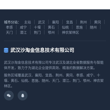
城市分站：
主站
|
武汉
|
襄阳
|
宜昌
|
荆州
|
黄冈
|
孝感
|
咸宁
|
十堰
|
黄石
|
仙桃
|
恩施
|
随州
|
天门
|
潜江
|
荆门
|
鄂州
|
神农架林区
武汉沙淘金信息技术有限公司
武汉沙淘金信息技术有限公司专注武汉及湖北全省数据服务与智能
体开发，致力于为湖北企业提供高效、精准的数据解决方案。
服务区域覆盖武汉、襄阳、宜昌、荆州、黄冈、孝感、咸宁、十
堰、黄石、仙桃、恩施、随州、天门、潜江、荆门、鄂州、神农架
林区。